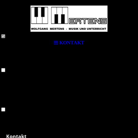
Cookie-Einstellungen
Diese Webseite verwendet Cookies, um Besuchern ein optimales
Nutzererlebnis zu bieten. Bestimmte Inhalte von Drittanbietern werden
nur angezeigt, wenn die entsprechende Option aktiviert ist. Die
Datenverarbeitung kann dann auch in einem Drittland erfolgen.
Weitere Informationen hierzu in der Datenschutzerklärung.
Technisch notwendige
KONTAKT
Diese Cookies sind zum Betrieb der Webseite notwendig, z.B. zum
Schutz vor Hackerangriffen und zur Gewährleistung eines
konsistenten und der Nachfrage angepassten Erscheinungsbilds der
Seite.
Analytische
Diese Cookies werden verwendet, um das Nutzererlebnis weiter zu
optimieren. Hierunter fallen auch Statistiken, die dem
Webseitenbetreiber von Drittanbietern zur Verfügung gestellt werden,
sowie die Ausspielung von personalisierter Werbung durch die
Nachverfolgung der Nutzeraktivität über verschiedene Webseiten.
Drittanbieter-Inhalte
Diese Webseite bietet möglicherweise Inhalte oder Funktionalitäten an,
die von Drittanbietern eigenverantwortlich zur Verfügung gestellt
werden. Diese Drittanbieter können eigene Cookies setzen, z.B. um
Kontakt
die Nutzeraktivität zu verfolgen oder ihre Angebote zu personalisieren